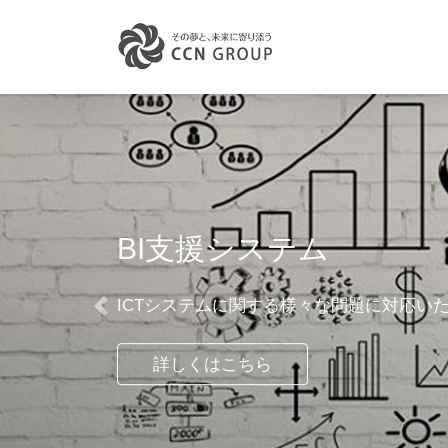
コ
ナ
ン
ビ
テ
ゲ
ン
ー
ツ
シ
へ
ョ
ス
ン
キ
に
ッ
移
プ
動
BI支援システム
ICTシステムに関する様々な問題に対応い
詳しくはこちら